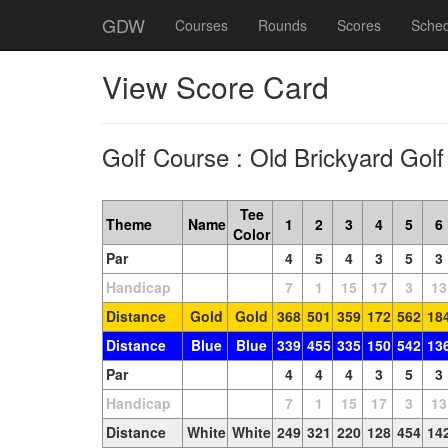
GDW
Courses
Rounds
Scores
Sched
View Score Card
Golf Course : Old Brickyard Gol
Tee
Theme
Name
1
2
3
4
5
6
Color
Par
4
5
4
3
5
3
Handicap
7
1
15
17
3
13
Distance
Gold
Gold
368
501
359
172
562
18
Distance
Blue
Blue
339
455
335
150
542
13
Par
4
4
4
3
5
3
Handicap
7
1
15
17
3
13
Distance
White
White
249
321
220
128
454
14