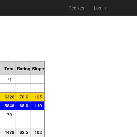
Register
Log in
Total
Rating
Slope
71
3
6326
70.6
125
2
5846
68.6
119
70
0
4478
62.5
102